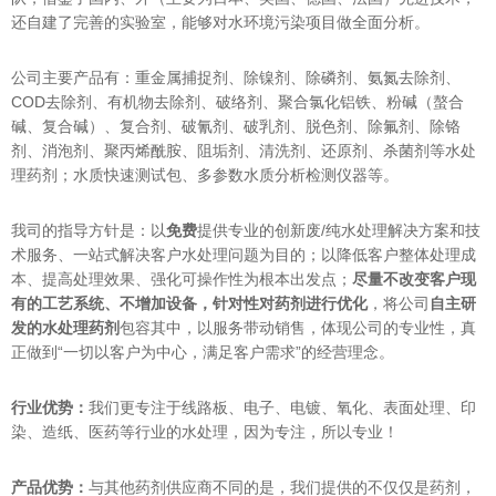
还自建了完善的实验室，能够对水环境污染项目做全面分析。
公司主要产品有：重金属捕捉剂、除镍剂、除磷剂、氨氮去除剂、
COD去除剂、有机物去除剂、破络剂、聚合氯化铝铁、粉碱（螯合
碱、复合碱）、复合剂、破氰剂、破乳剂、脱色剂、除氟剂、除铬
剂、消泡剂、聚丙烯酰胺、阻垢剂、清洗剂、还原剂、杀菌剂等水处
理药剂；水质快速测试包、多参数水质分析检测仪器等。
我司的指导方针是：以
免费
提供专业的创新废/纯水处理解决方案和技
术服务、一站式解决客户水处理问题为目的；以降低客户整体处理成
本、提高处理效果、强化可操作性为根本出发点；
尽量不改变客户现
有的工艺系统、不增加设备，针对性对药剂进行优化
，将公司
自主研
发的水处理药剂
包容其中，以服务带动销售，体现公司的专业性，真
正做到“一切以客户为中心，满足客户需求”的经营理念。
行业优势：
我们更专注于线路板、电子、电镀、氧化、表面处理、印
染、造纸、医药等行业的水处理，因为专注，所以专业！
产品优势：
与其他药剂供应商不同的是，我们提供的不仅仅是药剂，