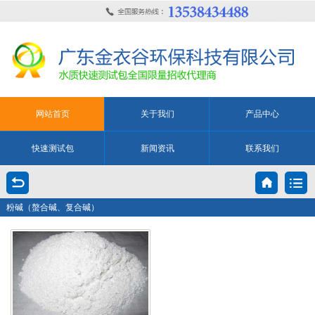
网站首页
关于我们
产品中心
快速测试包
新闻资讯
联系我们
粉碱（螯合碱、复合碱）