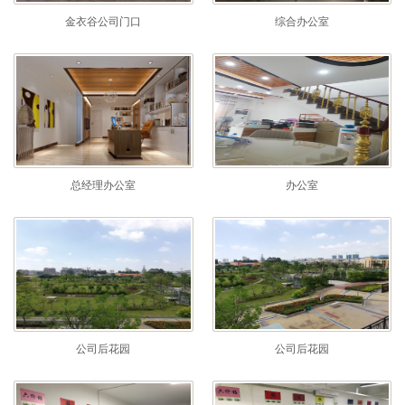
金衣谷公司门口
综合办公室
总经理办公室
办公室
公司后花园
公司后花园