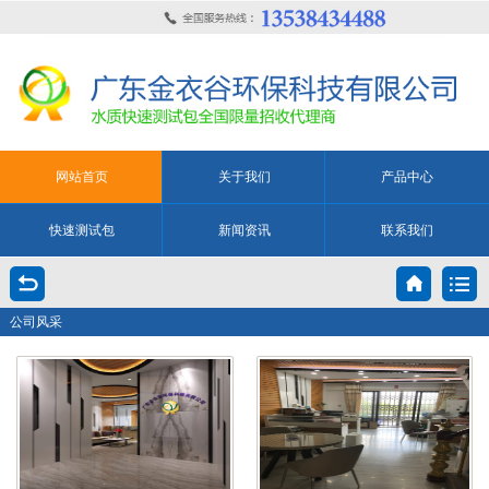
网站首页
关于我们
产品中心
快速测试包
新闻资讯
联系我们
公司风采