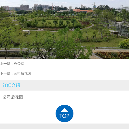
上一篇：
办公室
下一篇：
公司后花园
详细介绍
公司后花园