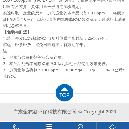
100～1000ppm（即0.1～1公斤/吨废水），根据水中总磷含量不同其
用量有所差异，具体用量一般通过实验确定。
实验时取一定量的废水，加入适量的本产品（如1000ppm），将废水
pH值调节至6～7，加入少量聚丙烯酰胺PAM絮凝沉淀，过滤取上清液
测定总磷含量。
【包装与贮运】
包装：牛皮纸袋或编织袋加塑料薄膜内袋封装，25公斤/包。
贮运：轻拿轻放，避免日晒雨淋，有效期半年。
注：
1、严禁与强氧化剂等混合及存放。
2、本产品配合本司除磷剂PCL系列其他产品使用效果更佳。
3、加药量单位换算：1000ppm =1000mg/L =1g/L =1‰=1公斤/
吨废水。
广东金衣谷环保科技有限公司 © Copyright 2020