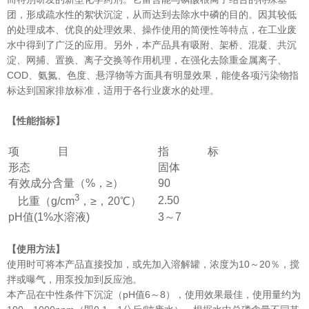
团，形成疏水性的絮状沉淀，从而达到去除水中磷的目的。因其较低
的处理成本、优良的处理效果、操作使用的简便性等特点，在工业废
水中得到了广泛的应用。另外，本产品具有吸附、架桥、混凝、共沉
淀、网捕、置换、离子交换等作用机理，在强化去除重金属离子、
COD、氨氮、色度、悬浮物等方面具有明显效果，能使各项污染物指
标达到国家排放标准，适用于各行业废水的处理。
【性能指标】
项 目
指 标
形态
固体
有效成分含量（%，≥）
90
3
2.50
比重（g/cm
，≥，20℃）
pH值(1%水溶液)
3～7
【使用方法】
使用时可将本产品直接投加，或先加入溶解罐，浓度为10～20％，搅
拌或曝气，用泵投加到反应池。
本产品在中性条件下沉淀（pH值6～8），使用效果最佳，使用量约为