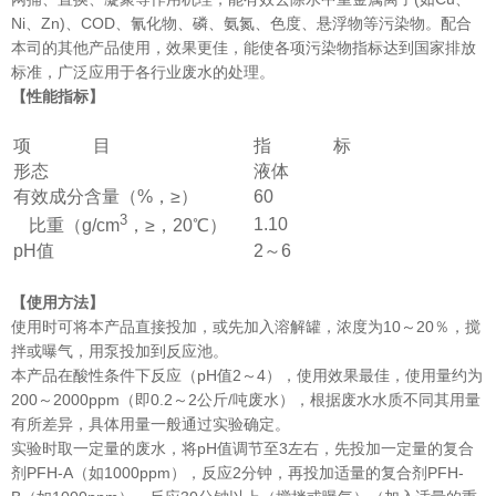
Ni、Zn)、COD、氰化物、磷、氨氮、色度、悬浮物等污染物。配合
本司的其他产品使用，效果更佳，能使各项污染物指标达到国家排放
标准，广泛应用于各行业废水的处理。
【性能指标】
项 目
指 标
形态
液体
有效成分含量（%，≥）
60
3
1.10
比重（g/cm
，≥，20℃）
pH值
2～6
【使用方法】
使用时可将本产品直接投加，或先加入溶解罐，浓度为10～20％，搅
拌或曝气，用泵投加到反应池。
本产品在酸性条件下反应（pH值2～4），使用效果最佳，使用量约为
200～2000ppm（即0.2～2公斤/吨废水），根据废水水质不同其用量
有所差异，具体用量一般通过实验确定。
实验时取一定量的废水，将pH值调节至3左右，先投加一定量的复合
剂PFH-A（如1000ppm），反应2分钟，再投加适量的复合剂PFH-