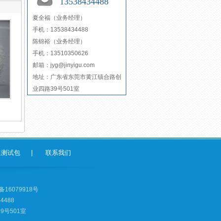
13538434488
夏全福（业务经理）
手机：13538434488
陈锦裕（业务经理）
手机：13510350626
邮箱：jyg@jinyigu.com
地址：广东省东莞市黄江镇合路创
业四路39号501室
速测试包
|
联系我们
备16079918号
4488
号501室