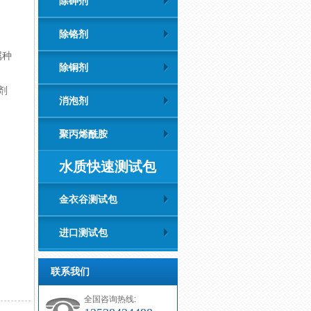
除砷剂
除铬剂
属种
除铜剂
剂
消泡剂
聚丙烯酰胺
水质快速测试包
金衣谷测试包
进口测试包
联系我们
全国咨询热线: