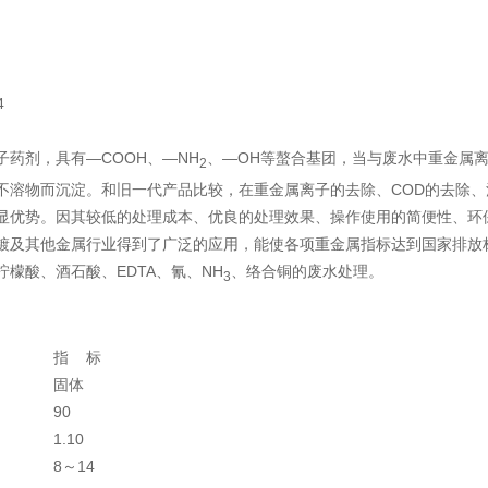
4
药剂，具有—COOH、—NH
、—OH等螯合基团，当与废水中重金属
2
不溶物而沉淀。和旧一代产品比较，在重金属离子的去除、COD的去除、
显优势。因其较低的处理成本、优良的处理效果、操作使用的简便性、环
镀及其他金属行业得到了广泛的应用，能使各项重金属指标达到国家排放
檬酸、酒石酸、EDTA、氰、NH
、络合铜的废水处理。
3
指 标
固体
90
1.10
8～14