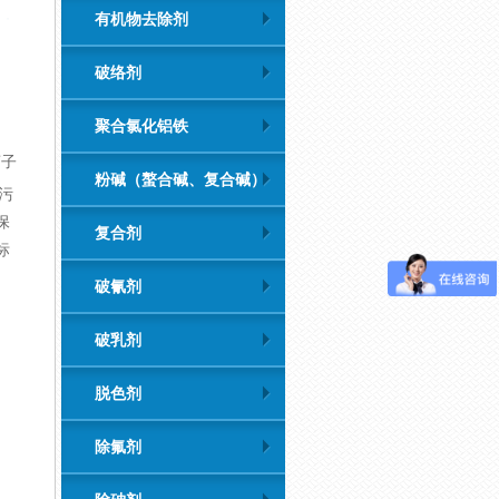
有机物去除剂
破络剂
聚合氯化铝铁
离子
粉碱（螯合碱、复合碱）
污
保
复合剂
标
破氰剂
破乳剂
脱色剂
除氟剂