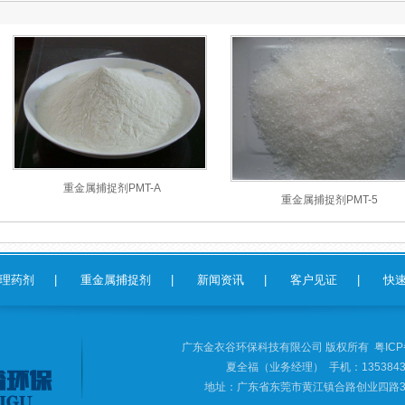
重金属捕捉剂PMT-A
重金属捕捉剂PMT-5
理药剂
|
重金属捕捉剂
|
新闻资讯
|
客户见证
|
快
广东金衣谷环保科技有限公司 版权所有
粤ICP
夏全福（业务经理） 手机：1353843
地址：广东省东莞市黄江镇合路创业四路39