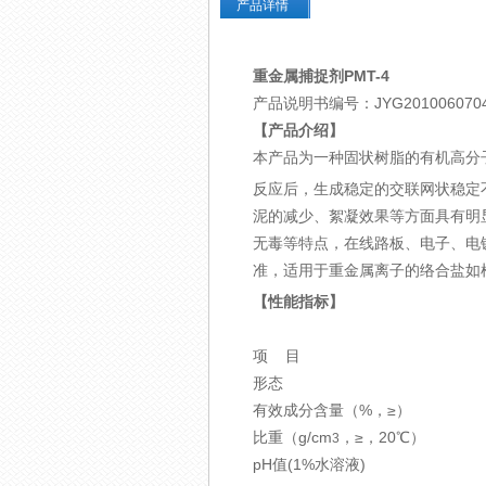
产品详情
重金属捕捉剂
PMT-4
产品说明书编号：JYG201006070
【产品介绍】
本产品为一种固状树脂的有机高分子
反应后，生成稳定的交联网状稳定
泥的减少、絮凝效果等方面具有明
无毒等特点，在线路板、电子、电
准，适用于重金属离子的络合盐如柠
【性能指标】
项 目
形态
有效成分含量（%，≥）
比重（g/cm
，≥，20℃）
3
pH值(1%水溶液)