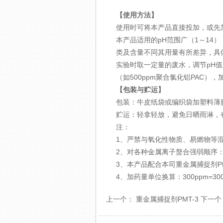
【使用方法】
使用时可将本产品直接投加，或先
本产品适用的pH范围广（1～14），
类及含量不同其用量有所差异，具
实验时取一定量的废水，调节pH值
（如500ppm聚合氯化铝PAC
【包装与贮运】
包装：牛皮纸袋或编织袋加塑料薄膜
贮运：轻拿轻放，避免日晒雨淋，
注：
1、严禁与氧化性物质、易燃物等
2、对各种金属离子螯合强弱顺序：
3、本产品配合本司重金属捕捉剂P
4、加药量单位换算：300ppm=300mg
上一个：
重金属捕捉剂PMT-3
下一个