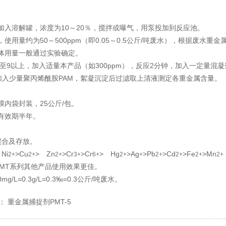
加入溶解罐，浓度为10～20％，搅拌或曝气，用泵投加到反应池。
使用量约为50～500ppm（即0.05～0.5公斤/吨废水），根据废水重金
体用量一般通过实验确定。
至9以上，加入适量本产品（如300ppm），反应2分钟，加入一定量混凝
），加入少量聚丙烯酰胺PAM，絮凝沉淀后过滤取上清液测定各重金属含量。
内袋封装，25公斤/包。
有效期半年。
混合及存放。
Ni
>Cu
> Zn
>Cr
>Cr
> Hg
>Ag
>Pb
>Cd
>Fe
>Mn
2+
2+
2+
3+
6+
2+
+
2+
2+
2+
2+
MT系列其他产品使用效果更佳。
/L=0.3g/L=0.3‰=0.3公斤/吨废水。
：
重金属捕捉剂PMT-5