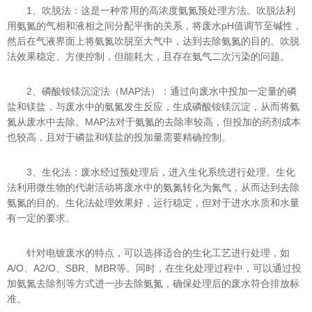
1、吹脱法：这是一种常用的高浓度氨氮预处理方法。吹脱法利
用氨氮的气相和液相之间分配平衡的关系，将废水pH值调节至碱性，
然后在气液界面上将氨氮吹脱至大气中，达到去除氨氮的目的。吹脱
法效果稳定、方便控制，但能耗大，且存在氨气二次污染的问题。
2、磷酸铵镁沉淀法（MAP法）：通过向废水中投加一定量的磷
盐和镁盐，与废水中的氨氮发生反应，生成磷酸铵镁沉淀，从而将氨
氮从废水中去除。MAP法对于氨氮的去除率较高，但投加的药剂成本
也较高，且对于磷盐和镁盐的投加量需要精确控制。
3、生化法：废水经过预处理后，进入生化系统进行处理。生化
法利用微生物的代谢活动将废水中的氨氮转化为氮气，从而达到去除
氨氮的目的。生化法处理效果好，运行稳定，但对于进水水质和水量
有一定的要求。
针对电镀废水的特点，可以选择适合的生化工艺进行处理，如
A/O、A2/O、SBR、MBR等。同时，在生化处理过程中，可以通过投
加氨氮去除剂等方式进一步去除氨氮，确保处理后的废水符合排放标
准。