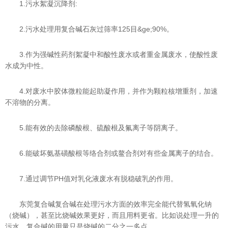
1.污水絮凝沉降剂:
2.污水处理用复合碱石灰过筛率125目&ge;90%。
3.作为强碱性药剂絮凝中和酸性废水或者重金属废水，使酸性废
水成为中性。
4.对废水中胶体微粒能起助凝作用，并作为颗粒核增重剂，加速
不溶物的分离。
5.能有效的去除磷酸根、硫酸根及氟离子等阴离子。
6.能破坏氨基磺酸根等络合剂或鳌合剂对有些金属离子的结合。
7.通过调节PH值对乳化液废水有脱稳破乳的作用。
东莞复合碱复合碱在处理污水方面的效率完全能代替氢氧化钠
（烧碱），甚至比烧碱效果更好，而且用料更省。比如说处理一升的
污水，复合碱的用量只是烧碱的二分之一多点。