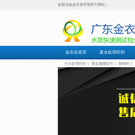
欢迎光临金衣谷环保官方网站！
金衣谷首页
废水处理药剂
污水处理药剂
|
重金属捕捉剂
|
除铜剂
|