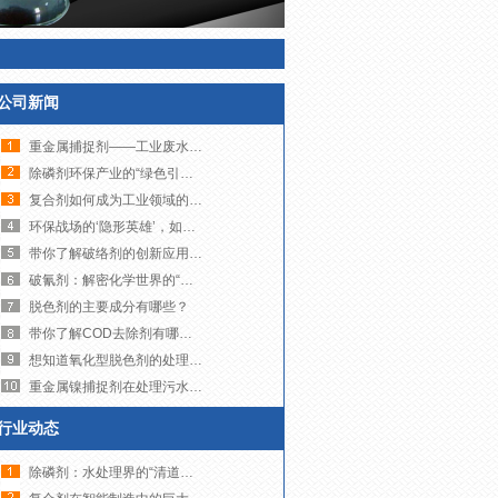
公司新闻
重金属捕捉剂——工业废水治理的“精准狙击手”
除磷剂环保产业的“绿色引擎”，如何助力可持续发展？
复合剂如何成为工业领域的多面手？
环保战场的‘隐形英雄’，如何让污水变清流？
带你了解破络剂的创新应用与未来发展趋势
破氰剂：解密化学世界的“解毒大师”
脱色剂的主要成分有哪些？
带你了解COD去除剂有哪些品牌
想知道氧化型脱色剂的处理成本到底高不高吗？来看这里吧！
重金属镍捕捉剂在处理污水镍超标方面发挥着至关重要的作用
行业动态
除磷剂：水处理界的“清道夫”，如何让碧水重现？