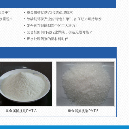
击手”
重金属捕捉剂VS传统处理技术
水重现？
除磷剂环保产业的“绿色引擎”，如何助力可持续发展？
复合剂在智能制造中的巨大潜力！
复合剂如何打破行业界限，创造无限可能？
废水处理药剂的新材料时代
重金属捕捉剂PMT-A
重金属捕捉剂PMT-5