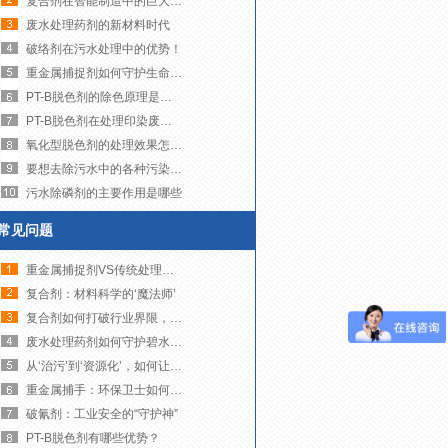
复合剂在智能制造中的巨大潜力！
废水处理药剂的新材料时代
破络剂在污水处理中的优势！
重金属捕捉剂如何守护生命之源
PT-B脱色剂的除色原理是什么？
PT-B脱色剂在处理印染废水时有哪些注意事项
氧化型脱色剂的处理效果怎么样？
要想去除污水中的各种污染物，需要注意这些处理的流程！
污水除磷剂的主要作用是哪些
常见问题
重金属捕捉剂VS传统处理技术
复合剂：材料科学的‘魔法师’
复合剂如何打破行业界限，创造无限可能？
废水处理药剂如何守护碧水蓝天！
从‘治污’到‘资源化’，如何让废水变废为宝？
重金属捕手：环保卫士如何净化我们的水世界
破氰剂：工业安全的“守护神”
PT-B脱色剂有哪些优势？