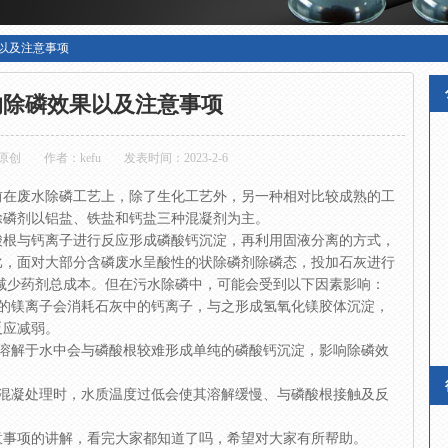
以及注意事项
的除磷效果以及注意事项
原创
作者：kefu
发表时间：2023-2-6
前在废水除磷工艺上，除了生化工艺外，另一种相对比较成熟的工
除磷剂以铝盐、铁盐和钙盐三种混凝剂为主。
酸根与钙离子进行反应形成磷酸钙沉淀，再利用固液分离的方式，
比，面对大部分含磷废水呈酸性的状除磷剂除磷态，投加石灰进行
减少药剂总成本。但在污水除磷中，可能会受到以下因素影响：
中的镁离子会消耗石灰中的钙离子，与之形成氢氧化镁胶体沉淀，
反应减弱。
时，石灰溶解于水中会与磷酸根较难形成单纯的磷酸钙沉淀，影响除磷效
行混凝处理时，水质温度过低会使其溶解缓慢、与磷酸根接触及反
意事项的讲解，看完大家都知道了吗，希望对大家有所帮助。