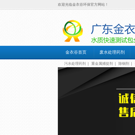
欢迎光临金衣谷环保官方网站！
金衣谷首页
废水处理药剂
污水处理药剂
|
重金属捕捉剂
|
除铜剂
|