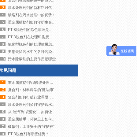
复合剂在智能制造中的巨大潜力！
废水处理药剂的新材料时代
破络剂在污水处理中的优势！
重金属捕捉剂如何守护生命之源
PT-B脱色剂的除色原理是什么？
PT-B脱色剂在处理印染废水时有哪些注意事项
氧化型脱色剂的处理效果怎么样？
要想去除污水中的各种污染物，需要注意这些处理的流程！
污水除磷剂的主要作用是哪些
常见问题
重金属捕捉剂VS传统处理技术
复合剂：材料科学的‘魔法师’
复合剂如何打破行业界限，创造无限可能？
废水处理药剂如何守护碧水蓝天！
从‘治污’到‘资源化’，如何让废水变废为宝？
重金属捕手：环保卫士如何净化我们的水世界
破氰剂：工业安全的“守护神”
PT-B脱色剂有哪些优势？