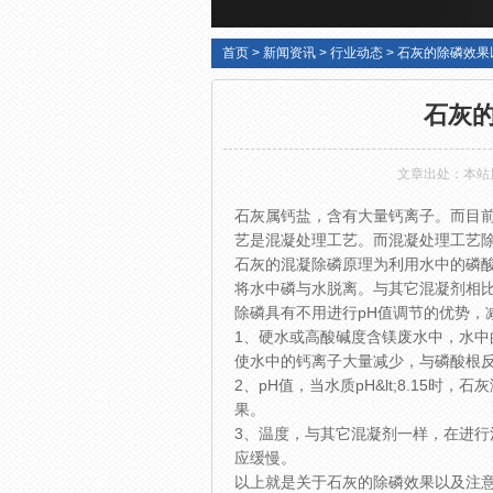
首页
>
新闻资讯
>
行业动态
>
石灰的除磷效果
石灰
文章出处：本站
石灰属钙盐，含有大量钙离子。而目
艺是混凝处理工艺。而混凝处理工艺
石灰的混凝除磷原理为利用水中的磷
将水中磷与水脱离。与其它混凝剂相
除磷具有不用进行pH值调节的优势，
1、硬水或高酸碱度含镁废水中，水
使水中的钙离子大量减少，与磷酸根
2、pH值，当水质pH&lt;8.15
果。
3、温度，与其它混凝剂一样，在进
应缓慢。
以上就是关于石灰的除磷效果以及注