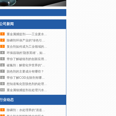
公司新闻
重金属捕捉剂——工业废水治理的“精准狙击手”
除磷剂环保产业的“绿色引擎”，如何助力可持续发展？
复合剂如何成为工业领域的多面手？
环保战场的‘隐形英雄’，如何让污水变清流？
带你了解破络剂的创新应用与未来发展趋势
破氰剂：解密化学世界的“解毒大师”
脱色剂的主要成分有哪些？
带你了解COD去除剂有哪些品牌
想知道氧化型脱色剂的处理成本到底高不高吗？来看这里吧！
重金属镍捕捉剂在处理污水镍超标方面发挥着至关重要的作用
行业动态
除磷剂：水处理界的“清道夫”，如何让碧水重现？