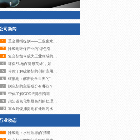
公司新闻
重金属捕捉剂——工业废水治理的“精准狙击手”
除磷剂环保产业的“绿色引擎”，如何助力可持续发展？
复合剂如何成为工业领域的多面手？
环保战场的‘隐形英雄’，如何让污水变清流？
带你了解破络剂的创新应用与未来发展趋势
破氰剂：解密化学世界的“解毒大师”
脱色剂的主要成分有哪些？
带你了解COD去除剂有哪些品牌
想知道氧化型脱色剂的处理成本到底高不高吗？来看这里吧！
重金属镍捕捉剂在处理污水镍超标方面发挥着至关重要的作用
行业动态
除磷剂：水处理界的“清道夫”，如何让碧水重现？