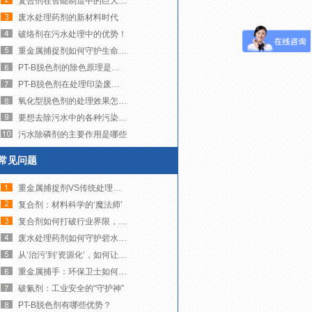
复合剂在智能制造中的巨大潜力！
废水处理药剂的新材料时代
破络剂在污水处理中的优势！
重金属捕捉剂如何守护生命之源
PT-B脱色剂的除色原理是什么？
PT-B脱色剂在处理印染废水时有哪些注意事项
氧化型脱色剂的处理效果怎么样？
要想去除污水中的各种污染物，需要注意这些处理的流程！
污水除磷剂的主要作用是哪些
常见问题
重金属捕捉剂VS传统处理技术
复合剂：材料科学的‘魔法师’
复合剂如何打破行业界限，创造无限可能？
废水处理药剂如何守护碧水蓝天！
从‘治污’到‘资源化’，如何让废水变废为宝？
重金属捕手：环保卫士如何净化我们的水世界
破氰剂：工业安全的“守护神”
PT-B脱色剂有哪些优势？