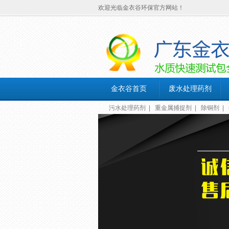
欢迎光临金衣谷环保官方网站！
金衣谷首页
废水处理药剂
污水处理药剂
|
重金属捕捉剂
|
除铜剂
|