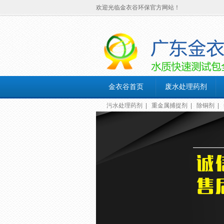
欢迎光临金衣谷环保官方网站！
金衣谷首页
废水处理药剂
污水处理药剂
|
重金属捕捉剂
|
除铜剂
|