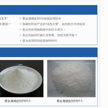
击手”
重金属捕捉剂VS传统处理技术
水重现？
除磷剂环保产业的“绿色引擎”，如何助力可持续发展？
复合剂在智能制造中的巨大潜力！
复合剂如何打破行业界限，创造无限可能？
废水处理药剂的新材料时代
重金属捕捉剂PMT-A
重金属捕捉剂PMT-5