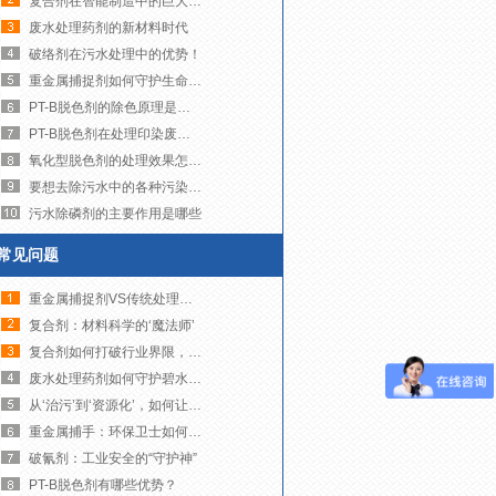
复合剂在智能制造中的巨大潜力！
废水处理药剂的新材料时代
破络剂在污水处理中的优势！
重金属捕捉剂如何守护生命之源
PT-B脱色剂的除色原理是什么？
PT-B脱色剂在处理印染废水时有哪些注意事项
氧化型脱色剂的处理效果怎么样？
要想去除污水中的各种污染物，需要注意这些处理的流程！
污水除磷剂的主要作用是哪些
常见问题
重金属捕捉剂VS传统处理技术
复合剂：材料科学的‘魔法师’
复合剂如何打破行业界限，创造无限可能？
废水处理药剂如何守护碧水蓝天！
从‘治污’到‘资源化’，如何让废水变废为宝？
重金属捕手：环保卫士如何净化我们的水世界
破氰剂：工业安全的“守护神”
PT-B脱色剂有哪些优势？