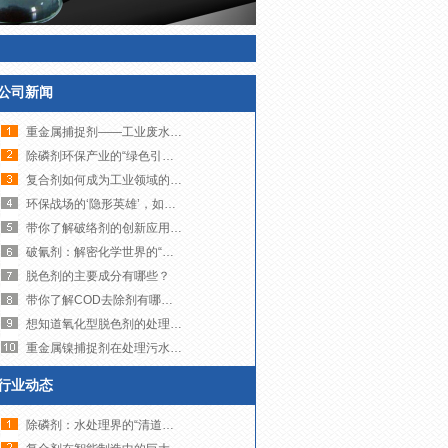
公司新闻
重金属捕捉剂——工业废水治理的“精准狙击手”
除磷剂环保产业的“绿色引擎”，如何助力可持续发展？
复合剂如何成为工业领域的多面手？
环保战场的‘隐形英雄’，如何让污水变清流？
带你了解破络剂的创新应用与未来发展趋势
破氰剂：解密化学世界的“解毒大师”
脱色剂的主要成分有哪些？
带你了解COD去除剂有哪些品牌
想知道氧化型脱色剂的处理成本到底高不高吗？来看这里吧！
重金属镍捕捉剂在处理污水镍超标方面发挥着至关重要的作用
行业动态
除磷剂：水处理界的“清道夫”，如何让碧水重现？