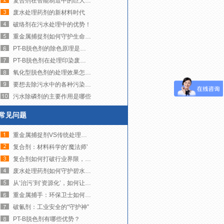
复合剂在智能制造中的巨大潜力！
废水处理药剂的新材料时代
破络剂在污水处理中的优势！
重金属捕捉剂如何守护生命之源
PT-B脱色剂的除色原理是什么？
PT-B脱色剂在处理印染废水时有哪些注意事项
氧化型脱色剂的处理效果怎么样？
要想去除污水中的各种污染物，需要注意这些处理的流程！
污水除磷剂的主要作用是哪些
常见问题
重金属捕捉剂VS传统处理技术
复合剂：材料科学的‘魔法师’
复合剂如何打破行业界限，创造无限可能？
废水处理药剂如何守护碧水蓝天！
从‘治污’到‘资源化’，如何让废水变废为宝？
重金属捕手：环保卫士如何净化我们的水世界
破氰剂：工业安全的“守护神”
PT-B脱色剂有哪些优势？