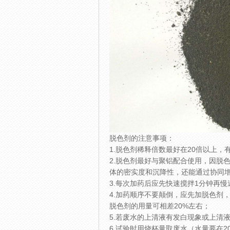
脱色剂的注意事项：
1.脱色剂稀释倍数最好在20倍以上
2.脱色剂最好与聚铝配合使用，因脱
体的密实度和沉降性，还能通过协同
3.每次加药后应先快速搅拌1分钟再
4.加药顺序不要颠倒，应先加脱色剂
脱色剂的用量可相差20%左右；
5.若废水的上清液有发白现象或上清
6.试验时用烧杯量取废水（水量要在