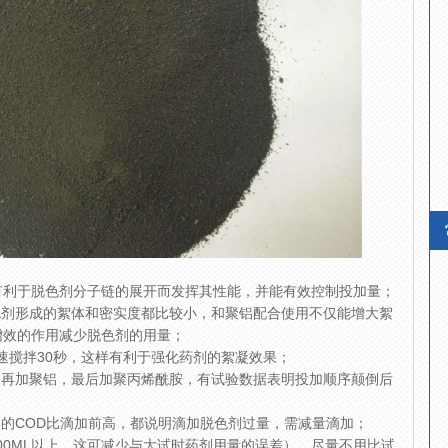
，有利于脱色剂分子链的展开而发挥其性能，并能有效控制投加量；
色剂形成的絮体和密实度都比较小，和聚铝配合使用不仅能增大絮
增效的作用减少脱色剂的用量；
慢速搅拌30秒，这样有利于强化药剂的絮凝效果；
，再加聚铝，最后加聚丙烯酰胺，有试验数据表明投加顺序颠倒后
液的COD比滴加前高，都说明滴加脱色剂过量，需减量滴加；
200ML以上，这可减少与大试时药剂用量的误差），尽量不用比试