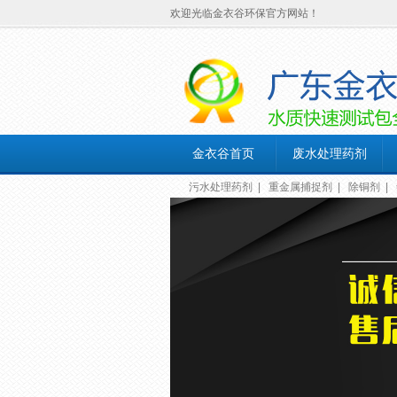
欢迎光临金衣谷环保官方网站！
金衣谷首页
废水处理药剂
污水处理药剂
|
重金属捕捉剂
|
除铜剂
|