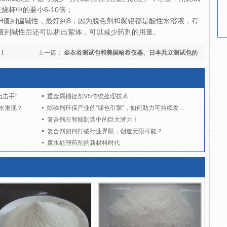
烧杯中的要小6-10倍；
PH值到偏碱性，最好到8，因为脱色剂和聚铝都是酸性水溶液，有
值到碱性后还可以析出絮体，可以减少药剂的用量。
！
上一篇：
金衣谷测试包和美国哈希仪器、日本共立测试包的
比较
击手”
重金属捕捉剂VS传统处理技术
水重现？
除磷剂环保产业的“绿色引擎”，如何助力可持续发展？
复合剂在智能制造中的巨大潜力！
复合剂如何打破行业界限，创造无限可能？
废水处理药剂的新材料时代