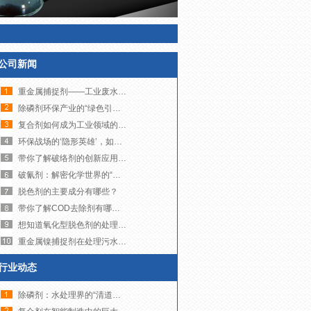
公司新闻
重金属捕捉剂——工业废水治理的“精准狙击手”
除磷剂环保产业的“绿色引擎”，如何助力可持续发展？
复合剂如何成为工业领域的多面手？
环保战场的‘隐形英雄’，如何让污水变清流？
带你了解破络剂的创新应用与未来发展趋势
破氰剂：解密化学世界的“解毒大师”
脱色剂的主要成分有哪些？
带你了解COD去除剂有哪些品牌
想知道氧化型脱色剂的处理成本到底高不高吗？来看这里吧！
重金属镍捕捉剂在处理污水镍超标方面发挥着至关重要的作用
行业动态
除磷剂：水处理界的“清道夫”，如何让碧水重现？