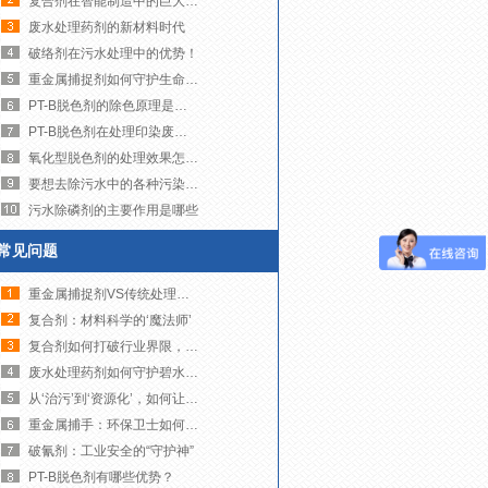
复合剂在智能制造中的巨大潜力！
废水处理药剂的新材料时代
破络剂在污水处理中的优势！
重金属捕捉剂如何守护生命之源
PT-B脱色剂的除色原理是什么？
PT-B脱色剂在处理印染废水时有哪些注意事项
氧化型脱色剂的处理效果怎么样？
要想去除污水中的各种污染物，需要注意这些处理的流程！
污水除磷剂的主要作用是哪些
常见问题
重金属捕捉剂VS传统处理技术
复合剂：材料科学的‘魔法师’
复合剂如何打破行业界限，创造无限可能？
废水处理药剂如何守护碧水蓝天！
从‘治污’到‘资源化’，如何让废水变废为宝？
重金属捕手：环保卫士如何净化我们的水世界
破氰剂：工业安全的“守护神”
PT-B脱色剂有哪些优势？