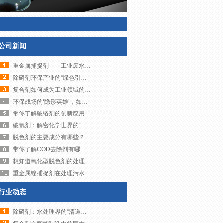
公司新闻
重金属捕捉剂——工业废水治理的“精准狙击手”
除磷剂环保产业的“绿色引擎”，如何助力可持续发展？
复合剂如何成为工业领域的多面手？
环保战场的‘隐形英雄’，如何让污水变清流？
带你了解破络剂的创新应用与未来发展趋势
破氰剂：解密化学世界的“解毒大师”
脱色剂的主要成分有哪些？
带你了解COD去除剂有哪些品牌
想知道氧化型脱色剂的处理成本到底高不高吗？来看这里吧！
重金属镍捕捉剂在处理污水镍超标方面发挥着至关重要的作用
行业动态
除磷剂：水处理界的“清道夫”，如何让碧水重现？