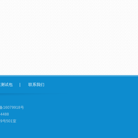
速测试包
|
联系我们
备16079918号
4488
号501室