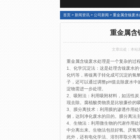
首页
>
新闻资讯
>
公司新闻
>
重金属含镍废水
重金属含
文章出处：本站
重金属含镍废水处理是一个复杂的过
1、化学沉淀法：这是处理含镍废水
化钙等，将镍离子转化成可沉淀的氢
子，还可以通过调整pH值去除废水中
淀物需进一步处理。
2、吸附法：利用吸附材料，如活性
现去除。腐植酸类物质是比较廉价的
3、膜分离技术：利用膜的渗透作用
侧，达到净化废水的目的。膜分离法
4、生物法：利用微生物的代谢作用
中分离出来。生物法包括好氧、厌氧
此外，还有电化学法、溶剂萃取分离