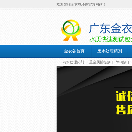
欢迎光临金衣谷环保官方网站！
金衣谷首页
废水处理药剂
污水处理药剂
|
重金属捕捉剂
|
除铜剂
|